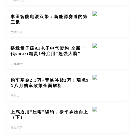
Report汽车
丰田智能电混双擎：新能源赛道的第
三极
文武车道
搭载量子级AI电子电气架构 全新一
代smart精灵1号启用“超强大脑”
BigDriver
购车基金2.3万+置换补贴2万！瑞虎9
X八月购车政策全面解析
富车人
上汽通用“压哨”续约，徐平承压而上
（下）
青橙汽车