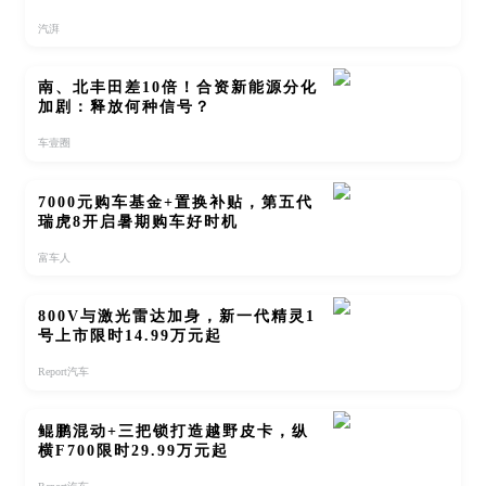
汽湃
南、北丰田差10倍！合资新能源分化
加剧：释放何种信号？
车壹圈
7000元购车基金+置换补贴，第五代
瑞虎8开启暑期购车好时机
富车人
800V与激光雷达加身，新一代精灵1
号上市限时14.99万元起
Report汽车
鲲鹏混动+三把锁打造越野皮卡，纵
横F700限时29.99万元起