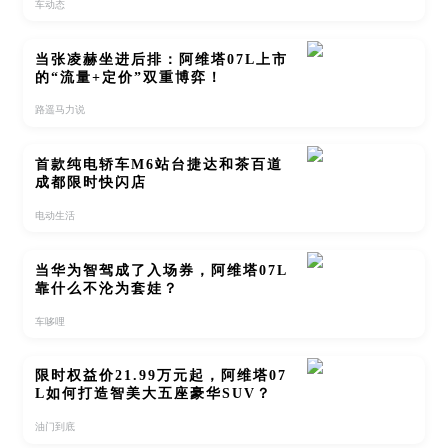
车动态
当张凌赫坐进后排：阿维塔07L上市
的“流量+定价”双重博弈！
路遥马力说
首款纯电轿车M6站台捷达和茶百道
成都限时快闪店
电动生活
当华为智驾成了入场券，阿维塔07L
靠什么不沦为套娃？
车哆哩
限时权益价21.99万元起，阿维塔07
L如何打造智美大五座豪华SUV？
油门到底