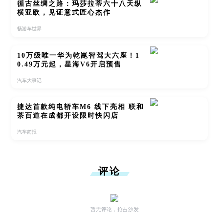
循古丝绸之路：玛莎拉蒂六十八天纵
横亚欧，见证意式匠心杰作
畅游车世界
10万级唯一华为乾崑智驾大六座！1
0.49万元起，星海V6开启预售
汽车大事记
捷达首款纯电轿车M6 线下亮相 联和
茶百道在成都开设限时快闪店
汽车简报
评论
暂无评论，抢占沙发