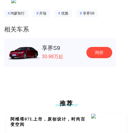
#
鸿蒙智行
#
开瑞
#
优雅
#
享界S9
相关车系
享界S9
询价
30.98万起
推荐
阿维塔07L上市，原创设计，时尚百
变空间