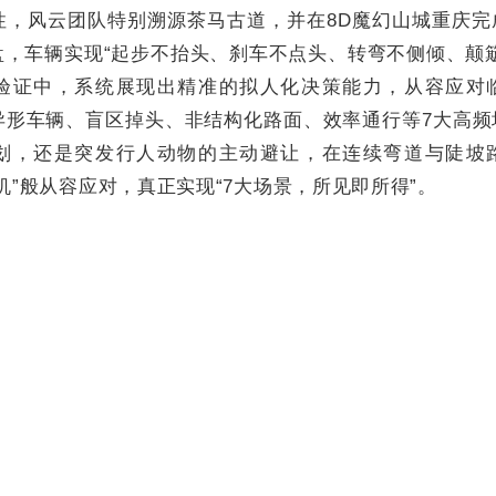
性，风云团队特别溯源茶马古道，并在8D魔幻山城重庆完
盘，车辆实现“起步不抬头、刹车不点头、转弯不侧倾、颠
验证中，系统展现出精准的拟人化决策能力，从容应对
异形车辆、盲区掉头、非结构化路面、效率通行等7大高频
划，还是突发行人动物的主动避让，在连续弯道与陡坡
机”般从容应对，真正实现“7大场景，所见即所得”。