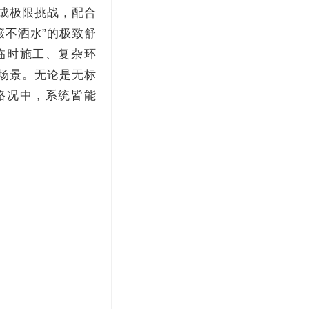
成极限挑战，配合
簸不洒水”的极致舒
临时施工、复杂环
场景。无论是无标
路况中，系统皆能