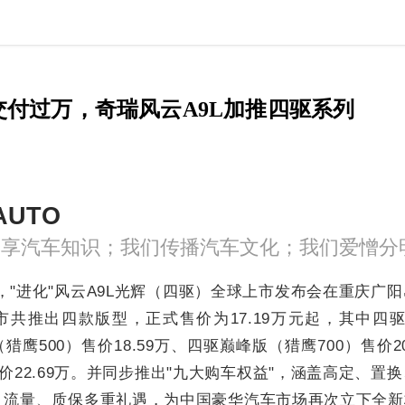
交付过万，奇瑞风云A9L加推四驱系列
AUTO
15日，"进化"风云A9L光辉（四驱）全球上市发布会在重庆
共推出四款版型，正式售价为17.19万元起，其中四驱尊
鹰500）售价18.59万、四驱巅峰版（猎鹰700）售价2
售价22.69万。并同步推出"九大购车权益"，涵盖高定、置
、流量、质保多重礼遇，为中国豪华汽车市场再次立下全新