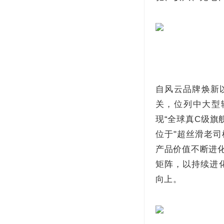
自风云品牌焕新
关，位列中大型
现“全球真C级旗
位于"超丝滑老司
产品价值不断进
矩阵，以持续进
向上。