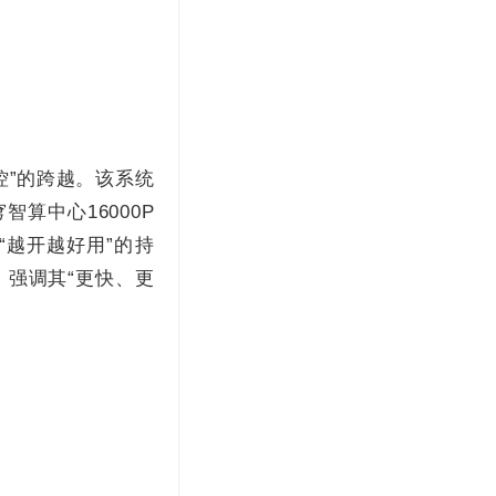
控”的跨越。该系统
智算中心16000P
“越开越好用”的持
l，强调其“更快、更