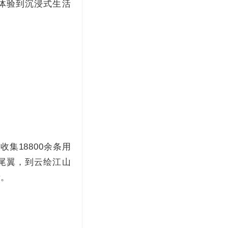
体验到沉浸式生活
集18800余条用
动尾翼，到云绘江山
音。