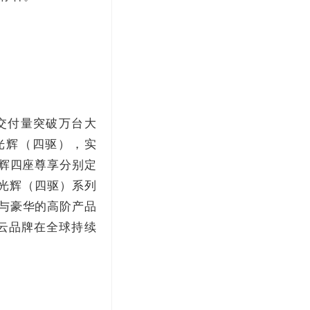
交付量突破万台大
光辉（四驱），实
光辉四座尊享分别定
L光辉（四驱）系列
能与豪华的高阶产品
云品牌在全球持续