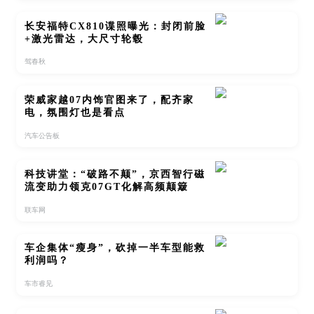
长安福特CX810谍照曝光：封闭前脸
+激光雷达，大尺寸轮毂
驾春秋
荣威家越07内饰官图来了，配齐家
电，氛围灯也是看点
汽车公告板
科技讲堂：“破路不颠”，京西智行磁
流变助力领克07GT化解高频颠簸
联车网
车企集体“瘦身”，砍掉一半车型能救
利润吗？
车市睿见