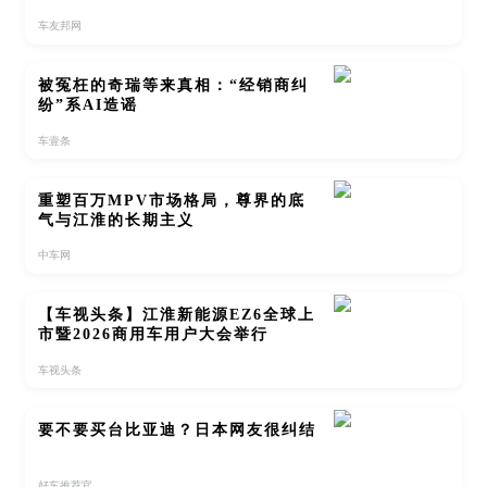
车友邦网
被冤枉的奇瑞等来真相：“经销商纠
纷”系AI造谣
车壹条
重塑百万MPV市场格局，尊界的底
气与江淮的长期主义
中车网
【车视头条】江淮新能源EZ6全球上
市暨2026商用车用户大会举行
车视头条
要不要买台比亚迪？日本网友很纠结
好车推荐官