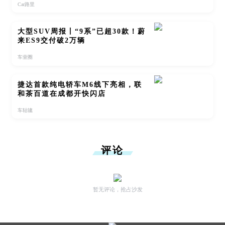
Car路里
大型SUV周报丨“9系”已超30款！蔚
来ES9交付破2万辆
车壹圈
捷达首款纯电轿车M6线下亮相，联
和茶百道在成都开快闪店
车轱辘
评论
暂无评论，抢占沙发