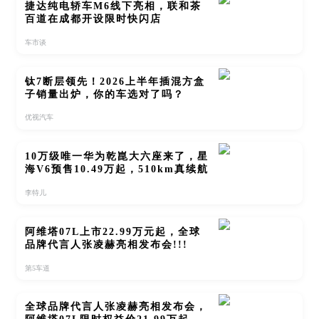
捷达纯电轿车M6线下亮相，联和茶
百道在成都开设限时快闪店
车市谈
钛7断层领先！2026上半年插混方盒
子销量出炉，你的车选对了吗？
优视汽车
10万级唯一华为乾崑大六座来了，星
海V6预售10.49万起，510km真续航
李特儿
阿维塔07L上市22.99万元起，全球
品牌代言人张凌赫亮相发布会!!!
第5车道
全球品牌代言人张凌赫亮相发布会，