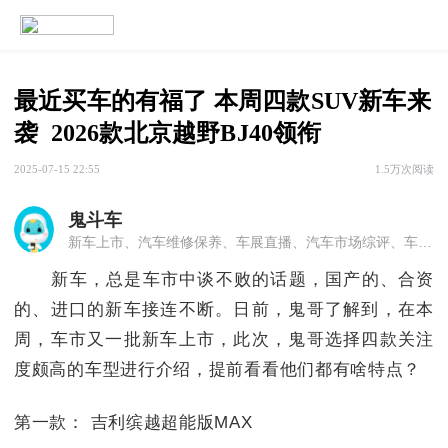
最近买车的有福了 本周四款SUV新车来
袭  2026款北京越野BJ40领衔
2025-07-15 22:55
1.5万次阅读
鬼斗车
新车上市、汽车维修保养、车展直播、汽车市场综评、车模等 汽车资深媒体人打造，撰写新车测评、车模争霸、车市风云、人物专访、车坛轶事等原创文章，致力于打造东北乃至**最具个性的汽车自媒体平台！
新车，总是车市中谈不败的话题，国产的、合资
的、进口的新车接连不断。日前，鬼哥了解到，在本
周，车市又一批新车上市，此次，鬼哥选择四款关注
度颇高的车型进行介绍，提前看看他们都有啥特点？
第一款： 吉利缤越超能版MAX