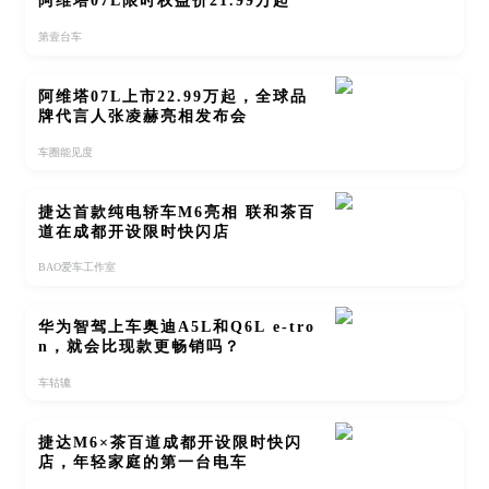
阿维塔07L限时权益价21.99万起
第壹台车
阿维塔07L上市22.99万起，全球品
牌代言人张凌赫亮相发布会
车圈能见度
捷达首款纯电轿车M6亮相 联和茶百
道在成都开设限时快闪店
BAO爱车工作室
华为智驾上车奥迪A5L和Q6L e-tro
n，就会比现款更畅销吗？
车轱辘
捷达M6×茶百道成都开设限时快闪
店，年轻家庭的第一台电车